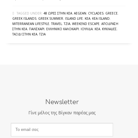
TAGGED UNDER:
48 ΏΡΕΣ ΣΤΗΝ ΚΈΑ
,
AEGEAN
,
CYCLADES
,
GREECE
,
GREEK ISLANDS
,
GREEK SUMMER
,
ISLAND LIFE
,
KEA
,
KEA ISLAND
,
MITERRANEAN LIFESTYLE
,
TRAVEL
,
TZIA
,
WEEKEND ESCAPE
,
ΑΠΌΔΡΑΣΗ
ΣΤΗΝ ΚΈΑ
,
ΓΙΑΛΙΣΚΆΡΙ
,
ΕΛΛΗΝΙΚΌ ΚΑΛΟΚΑΊΡΙ
,
ΙΟΥΛΊΔΑ
,
ΚΈΑ
,
ΚΥΚΛΆΔΕΣ
,
ΤΑΞΊΔΙ ΣΤΗΝ ΚΈΑ
,
ΤΖΙΆ
Newsletter
Γίνε μέλος της Βίγκαν παρέας μας