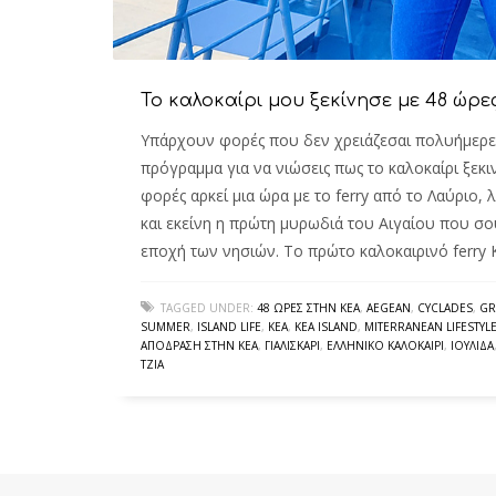
Το καλοκαίρι μου ξεκίνησε με 48 ώρε
Υπάρχουν φορές που δεν χρειάζεσαι πολυήμερες
πρόγραμμα για να νιώσεις πως το καλοκαίρι ξεκιν
φορές αρκεί μια ώρα με το ferry από το Λαύριο,
και εκείνη η πρώτη μυρωδιά του Αιγαίου που σο
εποχή των νησιών. Το πρώτο καλοκαιρινό ferry
TAGGED UNDER:
48 ΏΡΕΣ ΣΤΗΝ ΚΈΑ
,
AEGEAN
,
CYCLADES
,
GR
SUMMER
,
ISLAND LIFE
,
KEA
,
KEA ISLAND
,
MITERRANEAN LIFESTYL
ΑΠΌΔΡΑΣΗ ΣΤΗΝ ΚΈΑ
,
ΓΙΑΛΙΣΚΆΡΙ
,
ΕΛΛΗΝΙΚΌ ΚΑΛΟΚΑΊΡΙ
,
ΙΟΥΛΊΔΑ
ΤΖΙΆ