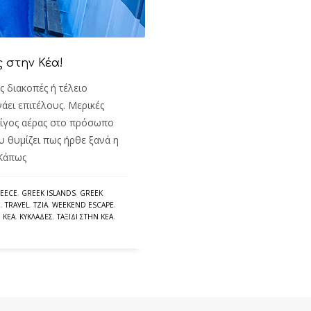
ς στην Κέα!
 διακοπές ή τέλειο
άει επιτέλους. Μερικές
 λίγος αέρας στο πρόσωπο
υ θυμίζει πως ήρθε ξανά η
 Κάπως
EECE
,
GREEK ISLANDS
,
GREEK
E
,
TRAVEL
,
TZIA
,
WEEKEND ESCAPE
,
,
ΚΈΑ
,
ΚΥΚΛΆΔΕΣ
,
ΤΑΞΊΔΙ ΣΤΗΝ ΚΈΑ
,