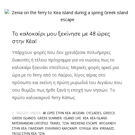
Το καλοκαίρι μου ξεκίνησε με 48 ώρες
στην Κέα!
Υπάρχουν φορές που δεν χρειάζεσαι πολυήμερες
διακοπές ή τέλειο πρόγραμμα για να νιώσεις πως το
καλοκαίρι ξεκινάει επιτέλους. Μερικές φορές αρκεί μια
ώρα με το ferry από το Λαύριο, λίγος αέρας στο
πρόσωπο και εκείνη η πρώτη μυρωδιά του Αιγαίου που
σου θυμίζει πως ήρθε ξανά η εποχή των νησιών. Το
πρώτο καλοκαιρινό ferry Κάπως
TAGGED UNDER:
48 ΏΡΕΣ ΣΤΗΝ ΚΈΑ
,
AEGEAN
,
CYCLADES
,
GREECE
,
GREEK ISLANDS
,
GREEK SUMMER
,
ISLAND LIFE
,
KEA
,
KEA ISLAND
,
MITERRANEAN LIFESTYLE
,
TRAVEL
,
TZIA
,
WEEKEND ESCAPE
,
ΑΠΌΔΡΑΣΗ
ΣΤΗΝ ΚΈΑ
,
ΓΙΑΛΙΣΚΆΡΙ
,
ΕΛΛΗΝΙΚΌ ΚΑΛΟΚΑΊΡΙ
,
ΙΟΥΛΊΔΑ
,
ΚΈΑ
,
ΚΥΚΛΆΔΕΣ
,
ΤΑΞΊΔΙ ΣΤΗΝ ΚΈΑ
,
ΤΖΙΆ