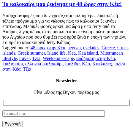
Το καλοκαίρι μου ξεκίνησε με 48 ώρες στην Κέα!
Υπάρχουν φορές που δεν χρειάζεσαι πολυήμερες διακοπές ή
τέλειο πρόγραμμα για να νιώσεις πως το καλοκαίρι ξεκινάει
επιτέλους. Μερικές φορές αρκεί μια ώρα με το ferry από το
Λαύριο, λίγος αέρας στο πρόσωπο και εκείνη η πρώτη μυρωδιά
του Αιγαίου που σου θυμίζει πως ήρθε ξανά η εποχή των νησιών.
Το πρώτο καλοκαιρινό ferry Κάπως
Tagged under:
48 ώρες στην Κέα
,
aegean
,
cyclades
,
Greece
,
Greek
islands
,
Greek summer
,
Island life
,
Kea
,
Kea island
,
Miterranean
lifestyle
,
travel
,
Tzia
,
Weekend escape
,
απόδραση στην Κέα
,
Γιαλισκάρι
,
ελληνικό καλοκαίρι
,
Ιουλίδα
,
Κέα
,
Κυκλάδες
,
ταξίδι
στην Κέα
,
Τζιά
Newsletter
Γίνε μέλος της Βίγκαν παρέας μας