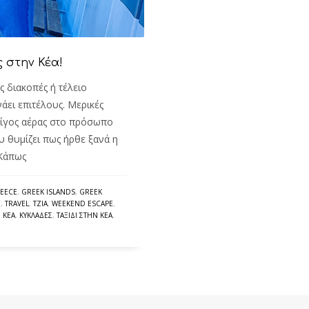
ς στην Κέα!
 διακοπές ή τέλειο
άει επιτέλους. Μερικές
 λίγος αέρας στο πρόσωπο
υ θυμίζει πως ήρθε ξανά η
 Κάπως
EECE
,
GREEK ISLANDS
,
GREEK
E
,
TRAVEL
,
TZIA
,
WEEKEND ESCAPE
,
,
ΚΈΑ
,
ΚΥΚΛΆΔΕΣ
,
ΤΑΞΊΔΙ ΣΤΗΝ ΚΈΑ
,