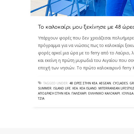
Το καλοκαίρι μου ξεκίνησε με 48 ώρε
Υπάρχουν φορές που δεν χρειάζεσαι πολυήμερες
πρόγραμμα για να νιώσεις πως το καλοκαίρι ξεκιν
φορές αρκεί μια ώρα με το ferry από το Λαύριο,
και εκείνη η πρώτη μυρωδιά του Αιγαίου που σο
εποχή των νησιών. Το πρώτο καλοκαιρινό ferry
TAGGED UNDER:
48 ΏΡΕΣ ΣΤΗΝ ΚΈΑ
,
AEGEAN
,
CYCLADES
,
GR
SUMMER
,
ISLAND LIFE
,
KEA
,
KEA ISLAND
,
MITERRANEAN LIFESTYL
ΑΠΌΔΡΑΣΗ ΣΤΗΝ ΚΈΑ
,
ΓΙΑΛΙΣΚΆΡΙ
,
ΕΛΛΗΝΙΚΌ ΚΑΛΟΚΑΊΡΙ
,
ΙΟΥΛΊΔΑ
ΤΖΙΆ