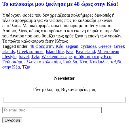
Το καλοκαίρι μου ξεκίνησε με 48 ώρες στην Κέα!
Υπάρχουν φορές που δεν χρειάζεσαι πολυήμερες διακοπές ή
τέλειο πρόγραμμα για να νιώσεις πως το καλοκαίρι ξεκινάει
επιτέλους. Μερικές φορές αρκεί μια ώρα με το ferry από το
Λαύριο, λίγος αέρας στο πρόσωπο και εκείνη η πρώτη μυρωδιά
του Αιγαίου που σου θυμίζει πως ήρθε ξανά η εποχή των νησιών.
Το πρώτο καλοκαιρινό ferry Κάπως
Tagged under:
48 ώρες στην Κέα
,
aegean
,
cyclades
,
Greece
,
Greek
islands
,
Greek summer
,
Island life
,
Kea
,
Kea island
,
Miterranean
lifestyle
,
travel
,
Tzia
,
Weekend escape
,
απόδραση στην Κέα
,
Γιαλισκάρι
,
ελληνικό καλοκαίρι
,
Ιουλίδα
,
Κέα
,
Κυκλάδες
,
ταξίδι
στην Κέα
,
Τζιά
Newsletter
Γίνε μέλος της Βίγκαν παρέας μας