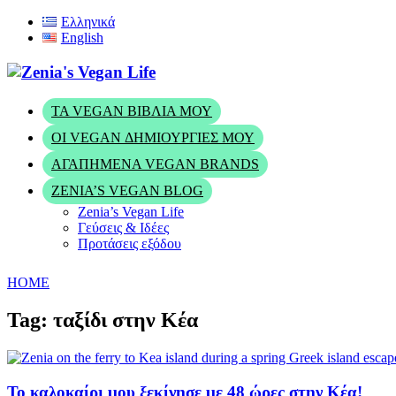
Ελληνικά
English
ΤΑ VEGAN ΒΙΒΛΊΑ ΜΟΥ
ΟΙ VEGAN ΔΗΜΙΟΥΡΓΊΕΣ ΜΟΥ
ΑΓΑΠΗΜΈΝΑ VEGAN BRANDS
ZENIA’S VEGAN BLOG
Zenia’s Vegan Life
Γεύσεις & Ιδέες
Προτάσεις εξόδου
HOME
Tag: ταξίδι στην Κέα
Το καλοκαίρι μου ξεκίνησε με 48 ώρες στην Κέα!