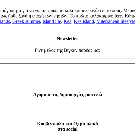
όγραμμα για να νιώσεις πως το καλοκαίρι ξεκινάει επιτέλους. Μερικέ
πως ήρθε ξανά η εποχή των νησιών. Το πρώτο καλοκαιρινό ferry Κάπ
lands
,
Greek summer
,
Island life
,
Kea
,
Kea island
,
Miterranean lifestyl
Newsletter
Γίνε μέλος της Βίγκαν παρέας μας
Αγόρασε τις δημιουργίες μου εδώ
Κουβεντούλα και έξτρα υλικό
στα social