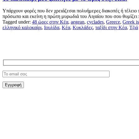
Υπάρχουν φορές που δεν χρειάζεσαι πολυήμερες διακοπές ή τέλειο πρ
πρόσωπο και εκείνη η πρώτη μυρωδιά του Αιγαίου που σου θυμίζει 
Tagged under:
48 ώρες στην Κέα
,
aegean
,
cyclades
,
Greece
,
Greek is
ελληνικό καλοκαίρι
,
Ιουλίδα
,
Κέα
,
Κυκλάδες
,
ταξίδι στην Κέα
,
Τζιά